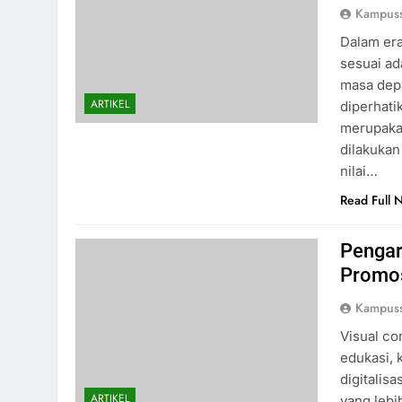
Kampus
Dalam era
sesuai ad
masa depa
ARTIKEL
diperhati
merupakan
dilakuka
nilai…
Read Full 
Pengar
Promo
Kampus
Visual co
edukasi, 
digitalis
ARTIKEL
yang lebi