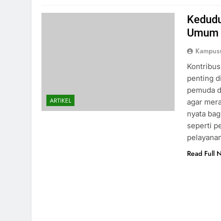
Kedudu
Umum
Kampus
Kontribus
penting d
pemuda de
ARTIKEL
agar mera
nyata bag
seperti p
pelayana
Read Full 