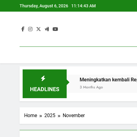
Skip
Thursday, August 6, 2026
11:14:43 AM
to
content
idikan Sustainable
Meningkatkan kembali Reputasi Mel
3 Months Ago
HEADLINES
Home
2025
November