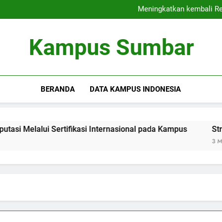
Kampus Bersahabat
Meningkatkan kembali Rep
Strategi Sukses 
Membangun Komun
Kampus Bersahabat
Kampus Sumbar
Meningkatkan kembali Rep
Strategi Sukses 
Membangun Komun
BERANDA
DATA KAMPUS INDONESIA
alui Sertifikasi Internasional pada Kampus
Strategi Su
3 Months Ago