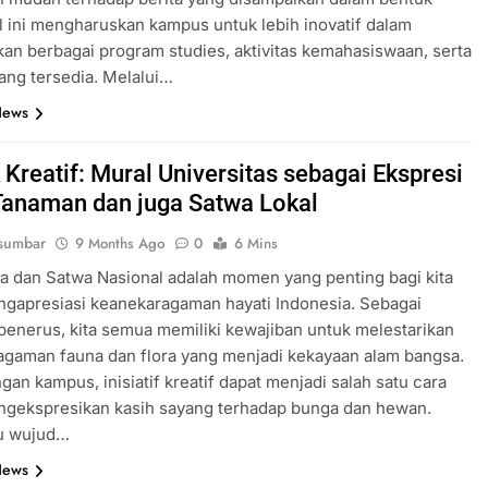
al ini mengharuskan kampus untuk lebih inovatif dalam
n berbagai program studies, aktivitas kemahasiswaan, serta
 yang tersedia. Melalui…
News
 Kreatif: Mural Universitas sebagai Ekspresi
Tanaman dan juga Satwa Lokal
sumbar
9 Months Ago
0
6 Mins
a dan Satwa Nasional adalah momen yang penting bagi kita
gapresiasi keanekaragaman hayati Indonesia. Sebagai
penerus, kita semua memiliki kewajiban untuk melestarikan
gaman fauna dan flora yang menjadi kekayaan alam bangsa.
ngan kampus, inisiatif kreatif dapat menjadi salah satu cara
ngekspresikan kasih sayang terhadap bunga dan hewan.
tu wujud…
News