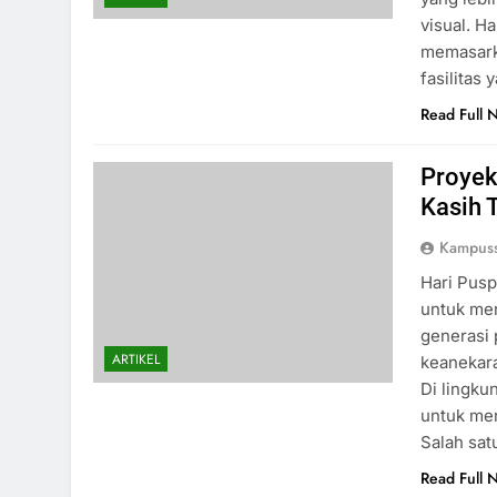
visual. H
memasarka
fasilitas
Read Full 
Proyek
Kasih 
Kampus
Hari Pusp
untuk men
generasi 
ARTIKEL
keanekara
Di lingku
untuk me
Salah sa
Read Full 