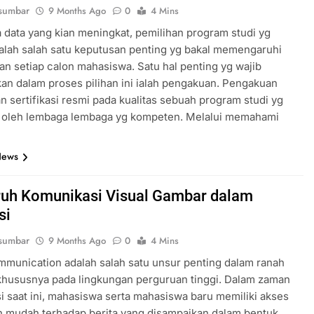
sumbar
9 Months Ago
0
4 Mins
 data yang kian meningkat, pemilihan program studi yg
alah salah satu keputusan penting yg bakal memengaruhi
n setiap calon mahasiswa. Satu hal penting yg wajib
kan dalam proses pilihan ini ialah pengakuan. Pengakuan
 sertifikasi resmi pada kualitas sebuah program studi yg
n oleh lembaga lembaga yg kompeten. Melalui memahami
News
uh Komunikasi Visual Gambar dalam
si
sumbar
9 Months Ago
0
4 Mins
mmunication adalah salah satu unsur penting dalam ranah
khususnya pada lingkungan perguruan tinggi. Dalam zaman
asi saat ini, mahasiswa serta mahasiswa baru memiliki akses
h mudah terhadap berita yang disampaikan dalam bentuk