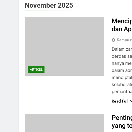
November 2025
Mencip
dan Ap
Kampus
Dalam zam
cerdas se
hanya men
ARTIKEL
dalam adm
menciptak
kolaborat
pemanfaa
Read Full 
Pentin
yang t