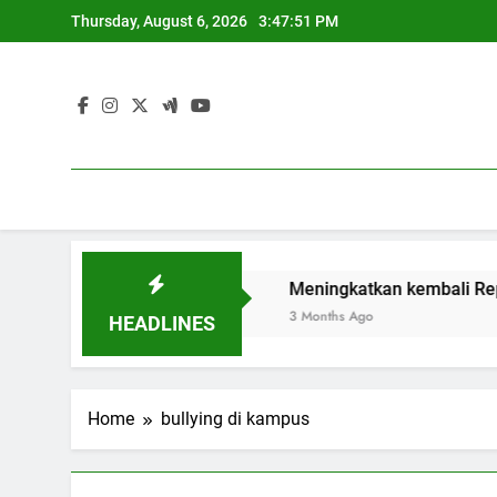
Skip
Thursday, August 6, 2026
3:47:51 PM
to
content
idikan Sustainable
Meningkatkan kembali Reputasi Mela
3 Months Ago
HEADLINES
Home
bullying di kampus