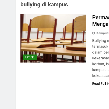
bullying di kampus
Permas
Menga
Kampus
Bullying 
termasuk 
dalam ber
ARTIKEL
kekerasan
korban, b
kampus se
kekuasaa
Read Full 