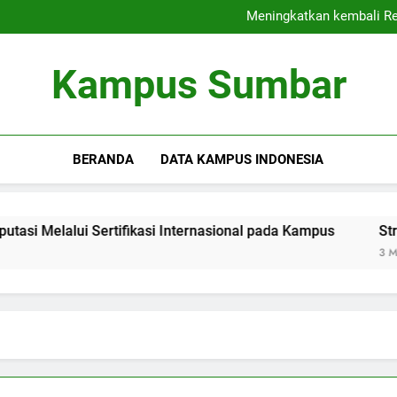
Kampus Bersahabat
Meningkatkan kembali Rep
Strategi Sukses 
Membangun Komun
Kampus Bersahabat
Kampus Sumbar
Meningkatkan kembali Rep
Strategi Sukses 
Membangun Komun
BERANDA
DATA KAMPUS INDONESIA
lui Sertifikasi Internasional pada Kampus
Strategi Suk
3 Months Ago