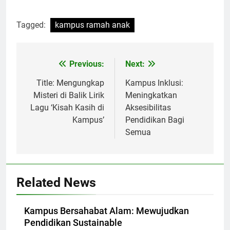
Tagged:
kampus ramah anak
Post
Previous:
Next:
navigation
Title: Mengungkap
Kampus Inklusi:
Misteri di Balik Lirik
Meningkatkan
Lagu ‘Kisah Kasih di
Aksesibilitas
Kampus’
Pendidikan Bagi
Semua
Related News
Kampus Bersahabat Alam: Mewujudkan
Pendidikan Sustainable