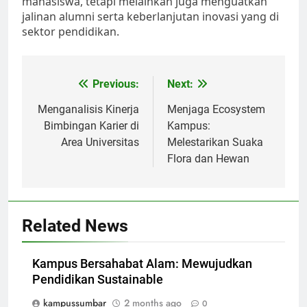
mahasiswa, tetapi melainkan juga menguatkan
jalinan alumni serta keberlanjutan inovasi yang di
sektor pendidikan.
Post
Previous:
Next:
navigation
Menganalisis Kinerja
Menjaga Ecosystem
Bimbingan Karier di
Kampus:
Area Universitas
Melestarikan Suaka
Flora dan Hewan
Related News
Kampus Bersahabat Alam: Mewujudkan
Pendidikan Sustainable
kampussumbar
2 months ago
0