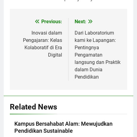
Post
Previous:
Next:
navigation
Inovasi dalam
Dari Laboratorium
Pengajaran: Kelas
kami ke Lapangan:
Kolaboratif di Era
Pentingnya
Digital
Pengamatan
langsung dan Praktik
dalam Dunia
Pendidikan
Related News
Kampus Bersahabat Alam: Mewujudkan
Pendidikan Sustainable