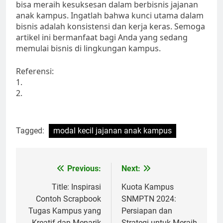
bisa meraih kesuksesan dalam berbisnis jajanan
anak kampus. Ingatlah bahwa kunci utama dalam
bisnis adalah konsistensi dan kerja keras. Semoga
artikel ini bermanfaat bagi Anda yang sedang
memulai bisnis di lingkungan kampus.
Referensi:
1.
2.
Tagged:
modal kecil jajanan anak kampus
Post
Previous:
Next:
navigation
Title: Inspirasi
Kuota Kampus
Contoh Scrapbook
SNMPTN 2024:
Tugas Kampus yang
Persiapan dan
Kreatif dan Menarik
Strategi untuk Meraih