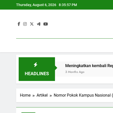
Skip
Thursday, August 6, 2026
8:35:58 PM
to
content
an Sustainable
Meningkatkan kembali Reputasi Melalui 
3 Months Ago
HEADLINES
Home
Artikel
Nomor Pokok Kampus Nasional (NP