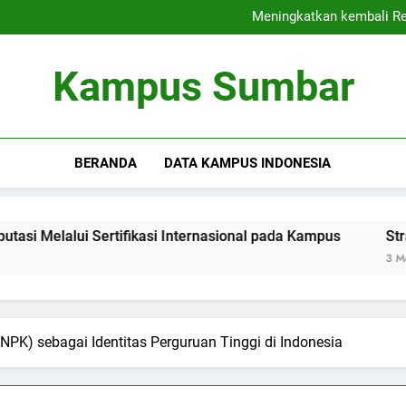
Kampus Bersahabat
Meningkatkan kembali Rep
Strategi Sukses 
Membangun Komun
Kampus Bersahabat
Kampus Sumbar
Meningkatkan kembali Rep
Strategi Sukses 
Membangun Komun
BERANDA
DATA KAMPUS INDONESIA
Sertifikasi Internasional pada Kampus
Strategi Sukses 
3 Months Ago
K) sebagai Identitas Perguruan Tinggi di Indonesia