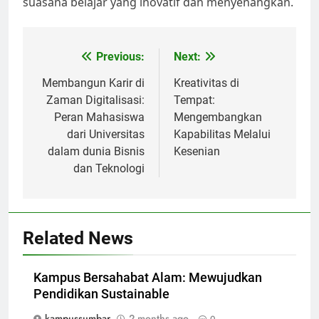
suasana belajar yang inovatif dan menyenangkan.
Post
Previous:
Next:
navigation
Membangun Karir di
Kreativitas di
Zaman Digitalisasi:
Tempat:
Peran Mahasiswa
Mengembangkan
dari Universitas
Kapabilitas Melalui
dalam dunia Bisnis
Kesenian
dan Teknologi
Related News
Kampus Bersahabat Alam: Mewujudkan
Pendidikan Sustainable
kampussumbar
2 months ago