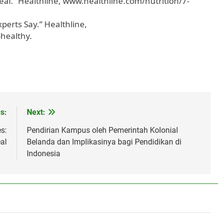
eal.” Healthline, www.healthline.com/nutrition/7-
perts Say.” Healthline,
healthy.
s:
Next:
s:
Pendirian Kampus oleh Pemerintah Kolonial
al
Belanda dan Implikasinya bagi Pendidikan di
Indonesia