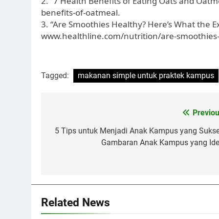
2. “7 Health Benefits of Eating Oats and Oatm
benefits-of-oatmeal.
3. “Are Smoothies Healthy? Here’s What the Ex
www.healthline.com/nutrition/are-smoothies-
Tagged:
makanan simple untuk praktek kampus
Post
Previou
navigation
5 Tips untuk Menjadi Anak Kampus yang Sukse
Gambaran Anak Kampus yang Ide
Related News