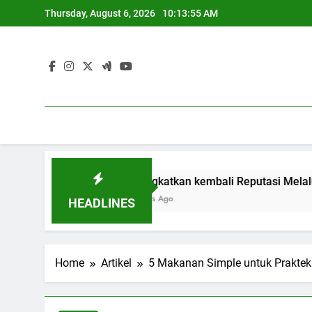
Skip
Thursday, August 6, 2026
10:13:55 AM
to
content
able
Meningkatkan kembali Reputasi Melalui Sertifikasi
3 Months Ago
HEADLINES
Home
Artikel
5 Makanan Simple untuk Praktek