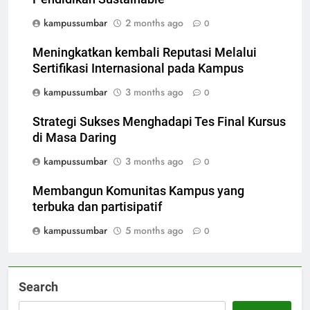
kampussumbar
2 months ago
0
Meningkatkan kembali Reputasi Melalui
Sertifikasi Internasional pada Kampus
kampussumbar
3 months ago
0
Strategi Sukses Menghadapi Tes Final Kursus
di Masa Daring
kampussumbar
3 months ago
0
Membangun Komunitas Kampus yang
terbuka dan partisipatif
kampussumbar
5 months ago
0
Search