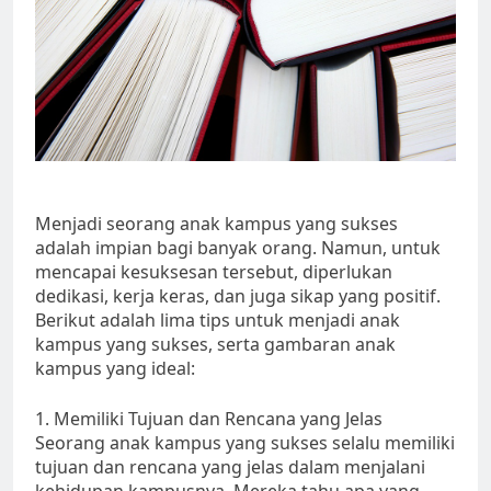
Menjadi seorang anak kampus yang sukses
adalah impian bagi banyak orang. Namun, untuk
mencapai kesuksesan tersebut, diperlukan
dedikasi, kerja keras, dan juga sikap yang positif.
Berikut adalah lima tips untuk menjadi anak
kampus yang sukses, serta gambaran anak
kampus yang ideal:
1. Memiliki Tujuan dan Rencana yang Jelas
Seorang anak kampus yang sukses selalu memiliki
tujuan dan rencana yang jelas dalam menjalani