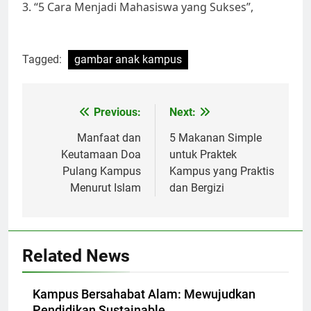
3. “5 Cara Menjadi Mahasiswa yang Sukses”,
Tagged:
gambar anak kampus
Post
Previous:
Next:
navigation
Manfaat dan
5 Makanan Simple
Keutamaan Doa
untuk Praktek
Pulang Kampus
Kampus yang Praktis
Menurut Islam
dan Bergizi
Related News
Kampus Bersahabat Alam: Mewujudkan
Pendidikan Sustainable