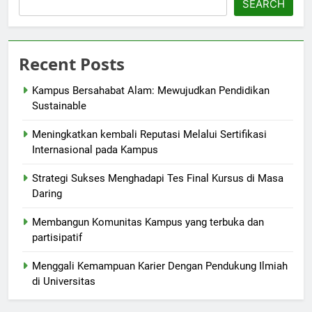
SEARCH
Recent Posts
Kampus Bersahabat Alam: Mewujudkan Pendidikan
Sustainable
Meningkatkan kembali Reputasi Melalui Sertifikasi
Internasional pada Kampus
Strategi Sukses Menghadapi Tes Final Kursus di Masa
Daring
Membangun Komunitas Kampus yang terbuka dan
partisipatif
Menggali Kemampuan Karier Dengan Pendukung Ilmiah
di Universitas